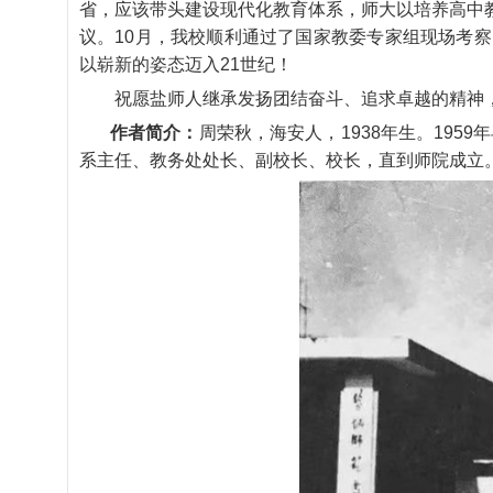
省，应该带头建设现代化教育体系，师大以培养高中
议。10月，我校顺利通过了国家教委专家组现场考察
以崭新的姿态迈入21世纪！
祝愿盐师人继承发扬团结奋斗、追求卓越的精神
作者简介：
周
荣
秋
，
海
安
人
，
1
9
3
8
年
生
。
1
9
5
9
年
系
主
任
、
教
务
处
处
长
、
副
校
长
、
校
长
，
直
到
师
院
成
立