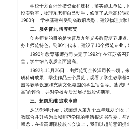
学校千方百计筹措资金和建材，落实施工单位，
设实验室，物理系老师自己动手，修复了从老高校调
1980年，学校基建科受到省政府表彰，建设物理实
二、服务普九 培养师资
创办师专的目的是为普及九年义务教育培养师资
办出师范特色。到80年代末，建设了10个师范专业
1990年教育部师范司决定于1992年在江苏
善，学生综合素质全面提高。
1992年11月26日，由师范司金长泽司长带
研科研成果、学生作品三个展览，观看了学生教学基
园等教学设施和充满文化氛围的学生宿舍等。盐城师
高”的评价，并对学校今后发展提出殷切期望。
三、超前思维 追求卓越
从1996年开始，我国进入第九个五年规划阶段
教院合并升格为盐城师范学院的申请报送省教委，与
顾虑，在省高师院校校长会议上，我们以超前意识提