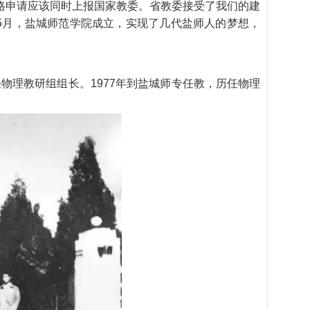
格申请应该同时上报国家教委。省教委接受了我们的建
年5月，盐城师范学院成立，实现了几代盐师人的梦想，
任
物
理
教
研
组
组
长
。
1
9
7
7
年
到
盐
城
师
专
任
教
，
历
任
物
理