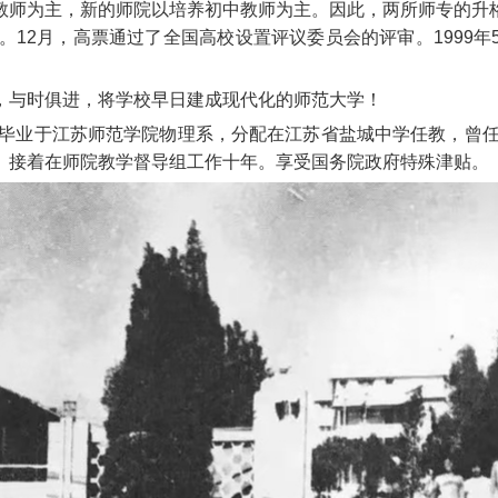
教师为主，新的师院以培养初中教师为主。因此，两所师专的升
。12月，高票通过了全国高校设置评议委员会的评审。1999
，与时俱进，将学校早日建成现代化的师范大学！
毕
业
于
江
苏
师
范
学
院
物
理
系
，
分
配
在
江
苏
省
盐
城
中
学
任
教
，
曾
。
接
着
在
师
院
教
学
督
导
组
工
作
十
年
。
享
受
国
务
院
政
府
特
殊
津
贴
。