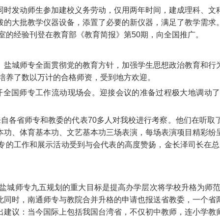
同时发动师生参加建校义务劳动，仅用两年时间，建成理科、文
拨的大批教学仪器设备，添置了必要的新仪器，满足了教学需求
验室的经验刊登在教育部《教育简报》第50期，向全国推广。
。盐城师专全面贯彻党的教育方针，加强学生思想政治教育和行
，培养了数以万计的合格师资，受到地方欢迎。
省召开全国师专工作流动现场会。迎接会议的准备过程极大地调
领，来自各省师专和教委的代表70多人对我校进行考察。他们在听
本功、体育基本功、文艺基本功三场表演，每场表演项目精彩纷
专的工作和展示活动受到与会代表的高度赞扬，金长泽司长在总
，盐城师专九五规划的重大目标是提高办学层次将学校升格为师范
此同时，南通师专与教院合并升格的申请也报送省教委，一个省
出建议：当今国际上包括我国台湾省，不仅初中教师，连小学教