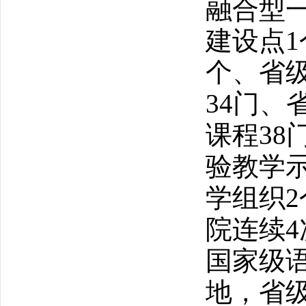
融合型
建设点
1
个、省
34
门、
课程
38
验教学
学组织
2
院连续
4
国家级
地，省