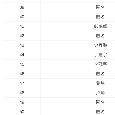
39
匿名
40
匿名
41
彭威威
42
匿名
43
史舟鹏
44
丁震宇
45
李冠宇
46
匿名
47
黄炜
48
卢帅
49
匿名
50
匿名