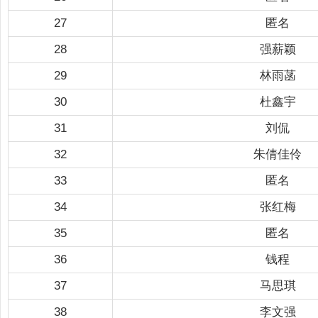
27
匿名
28
强薪颖
29
林雨菡
30
杜鑫宇
31
刘侃
32
朱倩佳伶
33
匿名
34
张红梅
35
匿名
36
钱程
37
马思琪
38
李文强