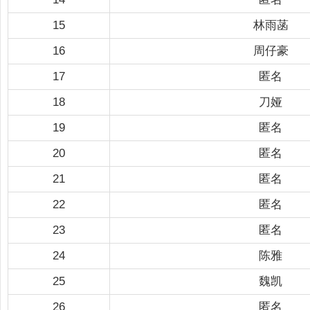
15
林雨菡
16
周仔豪
17
匿名
18
刀娅
19
匿名
20
匿名
21
匿名
22
匿名
23
匿名
24
陈雅
25
魏凯
26
匿名